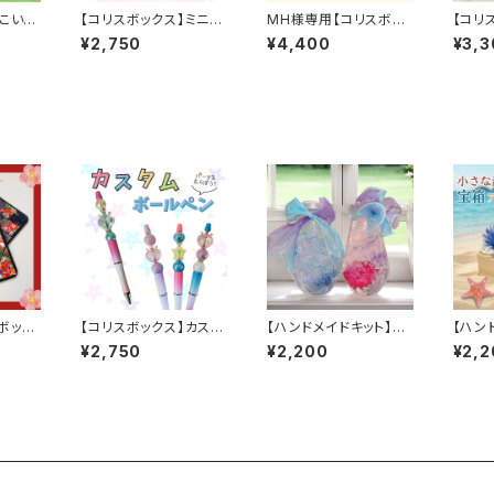
】こいの
【コリスボックス】ミニラ
MH様専用【コリスボッ
【コリ
ド 5個
イト付きキャンディバッ
クス】ミニアニマルドー
ォトフ
¥2,750
¥4,400
¥3,3
グ 5個セット
ル2026年干支Ver. 8
個セット
ボック
【コリスボックス】カスタ
【ハンドメイドキット】紫
【ハン
ー 2
ムボールペン 5個セッ
陽花のハーバリウム
さな海
¥2,750
¥2,200
¥2,2
ト