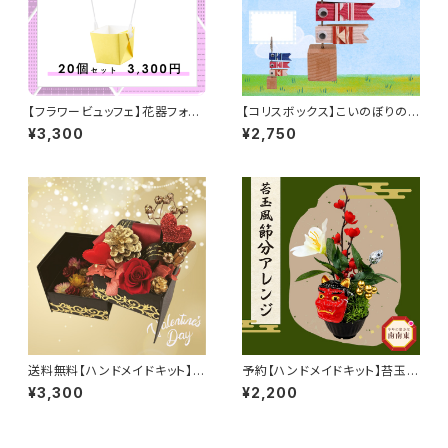
【フラワービュッフェ】花器フォー
【コリスボックス】こいのぼりのメ
ム
モスタンド 5個セット
¥3,300
¥2,750
送料無料【ハンドメイドキット】花
予約【ハンドメイドキット】苔玉風
咲くジュエリーボックス
節分アレンジ
¥3,300
¥2,200