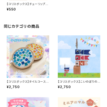
【コリスボックス】チューリップブ
ローチ
¥550
同じカテゴリの商品
【コリスボックス】タイルコースタ
【コリスボックス】こいのぼりのメ
ー 5個セット
モスタンド 5個セット
¥2,750
¥2,750